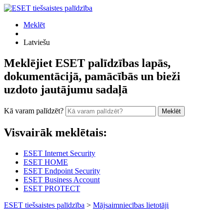
Meklēt
Latviešu
Meklējiet ESET palīdzības lapās,
dokumentācijā, pamācībās un bieži
uzdoto jautājumu sadaļā
Kā varam palīdzēt?
Meklēt
Visvairāk meklētais:
ESET Internet Security
ESET HOME
ESET Endpoint Security
ESET Business Account
ESET PROTECT
ESET tiešsaistes palīdzība
>
Mājsaimniecības lietotāji