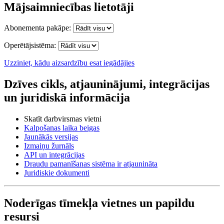
Mājsaimniecības lietotāji
Abonementa pakāpe:
Operētājsistēma:
Uzziniet, kādu aizsardzību esat iegādājies
Dzīves cikls, atjauninājumi, integrācijas
un juridiskā informācija
Skatīt darbvirsmas vietni
Kalpošanas laika beigas
Jaunākās versijas
Izmaiņu žurnāls
API un integrācijas
Draudu pamanīšanas sistēma ir atjaunināta
Juridiskie dokumenti
Noderīgas tīmekļa vietnes un papildu
resursi