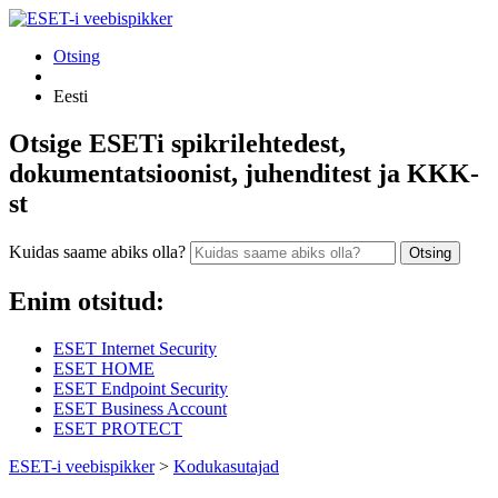
Otsing
Eesti
Otsige ESETi spikrilehtedest,
dokumentatsioonist, juhenditest ja KKK-
st
Kuidas saame abiks olla?
Otsing
Enim otsitud:
ESET Internet Security
ESET HOME
ESET Endpoint Security
ESET Business Account
ESET PROTECT
ESET-i veebispikker
>
Kodukasutajad