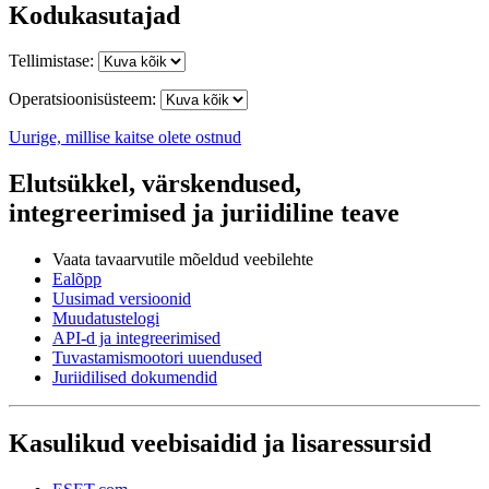
Kodukasutajad
Tellimistase:
Operatsioonisüsteem:
Uurige, millise kaitse olete ostnud
Elutsükkel, värskendused,
integreerimised ja juriidiline teave
Vaata tavaarvutile mõeldud veebilehte
Ealõpp
Uusimad versioonid
Muudatustelogi
API-d ja integreerimised
Tuvastamismootori uuendused
Juriidilised dokumendid
Kasulikud veebisaidid ja lisaressursid